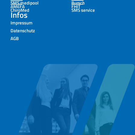
SMS medipool
Bursch
AMEFA
FHIT
ChiroMed
SMS service
Infos
Impressum
Datenschutz
AGB